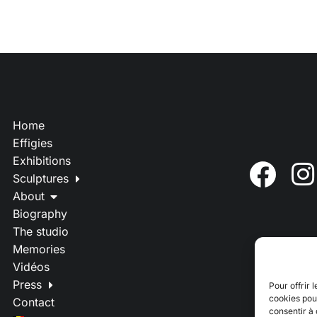
Home
Effigies
Exhibitions
Sculptures
About
Biography
The studio
Memories
Vidéos
Press
Pour offrir 
cookies pour
Contact
consentir à 