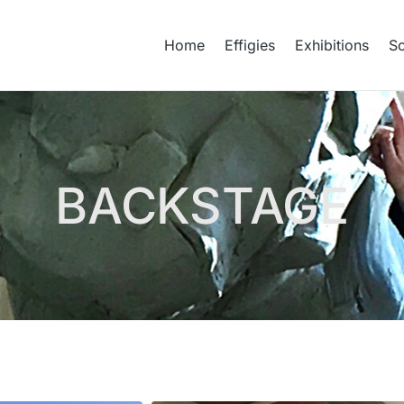
Home
Effigies
Exhibitions
Sc
BACKSTAGE