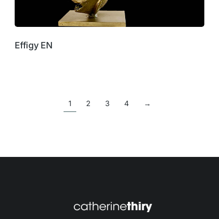
Effigy EN
1
2
3
4
→